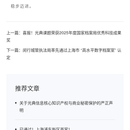
稳步迈进。
上一篇：
喜报！光典课题荣获2025年度国家档案局优秀科技成果
奖
下一篇：
闵行城管执法局率先通过上海市 “高水平数字档案室” 认
定
推荐文章
关于光典信息核心知识产权与商业秘密保护的严正声
明
已通过！上海浦东新区首家！